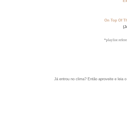
Ex
On Top Of T
(J
*playlist refe
Já entrou no clima? Então aproveite e leia 