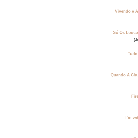
Vivendo e A
Só Os Louco
(J
Tudo
Quando A Chu
Fir
I’m wi