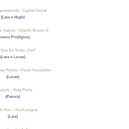
prendendo –Capital Inicial
(Lara e Hugh)
s Sabem –Charlie Brown Jr
ovens Prodígios)
 Que Eu Sinto –Cw7
(Lara e Lucas)
va Passar– Paula Fernandes
(Lucas)
ework – Katy Perry
(Patrick)
th You – AvrilLavigne
(Lara)