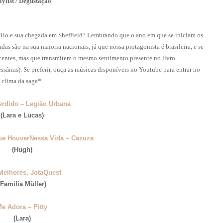
aylist / Degustação
Rio e sua chegada em Sheffield? Lembrando que o ano em que se iniciam os
s são na sua maioria nacionais, já que nossa protagonista é brasileira, e se
centes, mas que transmitem o mesmo sentimento presente no livro.
ssárias). Se preferir, ouça as músicas disponíveis no Youtube para entrar no
clima da saga*.
rdido – Legião Urbana
(Lara e Lucas)
e HouverNessa Vida – Cazuza
(Hugh)
Melhores, JotaQuest
(Familia Müller)
e Adora – Pitty
(Lara)