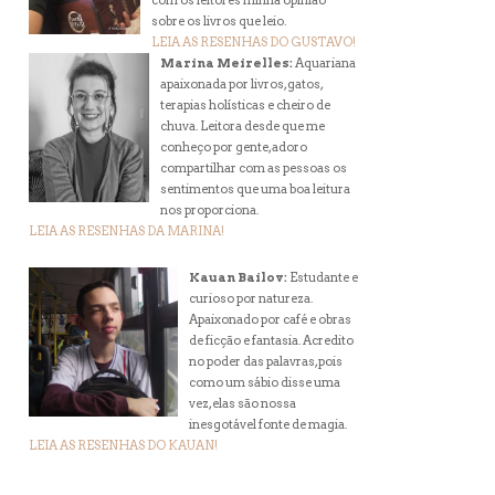
com os leitores minha opinião
sobre os livros que leio.
LEIA AS RESENHAS DO GUSTAVO!
Marina Meirelles:
Aquariana
apaixonada por livros, gatos,
terapias holísticas e cheiro de
chuva. Leitora desde que me
conheço por gente, adoro
compartilhar com as pessoas os
sentimentos que uma boa leitura
nos proporciona.
LEIA AS RESENHAS DA MARINA!
Kauan Bailov:
Estudante e
curioso por natureza.
Apaixonado por café e obras
de ficção e fantasia. Acredito
no poder das palavras, pois
como um sábio disse uma
vez, elas são nossa
inesgotável fonte de magia.
LEIA AS RESENHAS DO KAUAN!