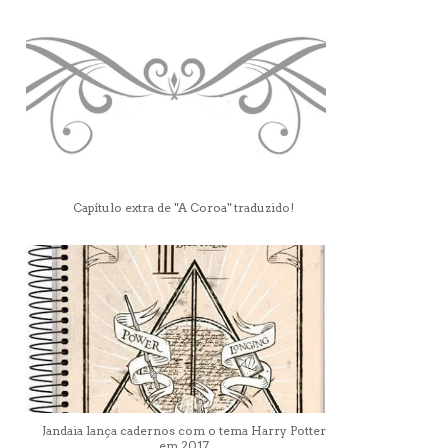
Capítulo extra de "A Coroa" traduzido!
Jandaia lança cadernos com o tema Harry Potter
em 2017