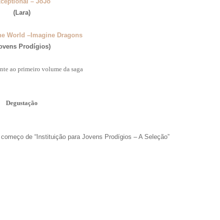
ceptional – JoJo
(Lara)
he World –Imagine Dragons
ovens Prodígios)
rente ao primeiro volume da saga
Degustação
o começo de “Instituição para Jovens Prodígios – A Seleção”