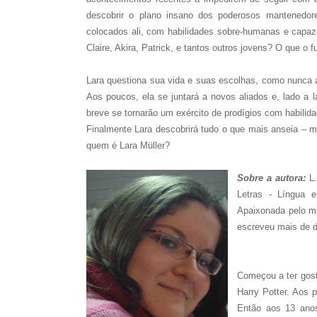
descobrir o plano insano dos poderosos mantenedores
colocados ali, com habilidades sobre-humanas e capa
Claire, Akira, Patrick, e tantos outros jovens? O que o
Lara questiona sua vida e suas escolhas, como nunca 
Aos poucos, ela se juntará a novos aliados e, lado 
breve se tornarão um exército de prodígios com habilida
Finalmente Lara descobrirá tudo o que mais anseia – ma
quem é Lara Müller?
Sobre a autora:
L
Letras - Língua e
Apaixonada pelo mun
escreveu mais de
d
Começou a ter gosto
Harry Potter. Aos 
Então aos 13 anos