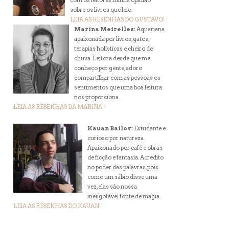
com os leitores minha opinião
sobre os livros que leio.
LEIA AS RESENHAS DO GUSTAVO!
Marina Meirelles:
Aquariana
apaixonada por livros, gatos,
terapias holísticas e cheiro de
chuva. Leitora desde que me
conheço por gente, adoro
compartilhar com as pessoas os
sentimentos que uma boa leitura
nos proporciona.
LEIA AS RESENHAS DA MARINA!
Kauan Bailov:
Estudante e
curioso por natureza.
Apaixonado por café e obras
de ficção e fantasia. Acredito
no poder das palavras, pois
como um sábio disse uma
vez, elas são nossa
inesgotável fonte de magia.
LEIA AS RESENHAS DO KAUAN!