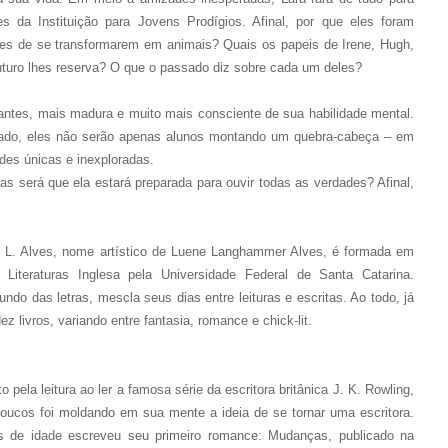
 da Instituição para Jovens Prodígios. Afinal, por que eles foram
zes de se transformarem em animais? Quais os papeis de Irene, Hugh,
 futuro lhes reserva? O que o passado diz sobre cada um deles?
antes, mais madura e muito mais consciente de sua habilidade mental.
a lado, eles não serão apenas alunos montando um quebra-cabeça – em
des únicas e inexploradas.
s será que ela estará preparada para ouvir todas as verdades? Afinal,
. L. Alves, nome artístico de Luene Langhammer Alves, é formada em
 Literaturas Inglesa pela Universidade Federal de Santa Catarina.
do das letras, mescla seus dias entre leituras e escritas. Ao todo, já
ez livros, variando entre fantasia, romance e chick-lit.
 pela leitura ao ler a famosa série da escritora britânica J. K. Rowling,
poucos foi moldando em sua mente a ideia de se tornar uma escritora.
 de idade escreveu seu primeiro romance: Mudanças, publicado na