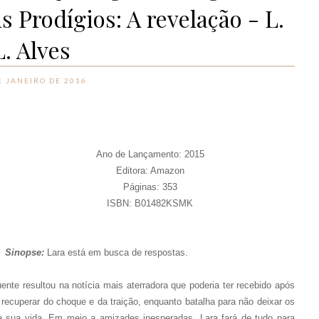
s Prodígios: A revelação - L.
L. Alves
E JANEIRO DE 2016
Ano de Lançamento: 2015
Editora: Amazon
Páginas: 353
ISBN:
B01482KSMK
Sinopse:
Lara está em busca de respostas.
nte resultou na notícia mais aterradora que poderia ter recebido após
 recuperar do choque e da traição, enquanto batalha para não deixar os
 sua vida. Em meio a amizades inesperadas, Lara fará de tudo para