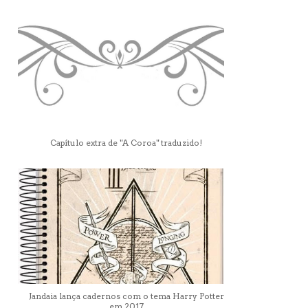
Capítulo extra de "A Coroa" traduzido!
Jandaia lança cadernos com o tema Harry Potter
em 2017