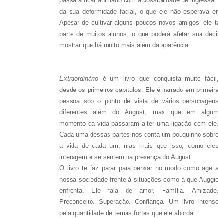
passa a ficar animado com a possibilidade de ingressar 
da sua deformidade facial, o que ele não esperava e
Apesar de cultivar alguns poucos novos amigos, ele 
parte de muitos alunos, o que poderá afetar sua dec
mostrar que há muito mais além da aparência.
Extraordinário
é um livro que conquista muito fácil
desde os primeiros capítulos. Ele é narrado em primeir
pessoa sob o ponto de vista de vários personagen
diferentes além do August, mas que em algu
momento da vida passaram a ter uma ligação com ele
Cada uma dessas partes nos conta um pouquinho sobr
a vida de cada um, mas mais que isso, como ele
interagem e se sentem na presença do August.
O livro te faz parar para pensar no modo como age 
nossa sociedade frente à situações como a que Auggi
enfrenta. Ele fala de amor. Família. Amizade
Preconceito. Superação. Confiança. Um livro intens
pela quantidade de temas fortes que ele aborda.