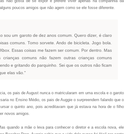
as não gosta de se expor e prefere viver apenas na companhia da
e alguns poucos amigos que não agem como se ele fosse diferente.
ão sou um garoto de dez anos comum. Quero dizer, é claro
oisas comuns. Tomo sorvete. Ando de bicicleta. Jogo bola.
box. Essas coisas me fazem ser comum. Por dentro. Mas
s crianças comuns não fazem outras crianças comuns
endo e gritando do parquinho. Sei que os outros não ficam
ue elas vão."
ia, os pais de August nunca o matricularam em uma escola e o garoto
saria no Ensino Médio, os pais de Auggie o surpreendem falando que o
ursar o quinto ano, pois acreditavam que já estava na hora de o filho
cer novos amigos.
 Mas quando a mãe o leva para conhecer o diretor e a escola nova, ele