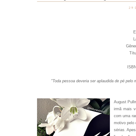
29 
E
L
Gêner
Tít
ISBN
"Toda pessoa deveria ser aplaudida de pé pel
August Pull
irmã mais v
com uma rar
motivo pelo 
sérias. Apes