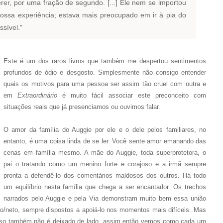
rer, por uma fração de segundo. [...] Ele nem se importou
nossa experiência; estava mais preocupado em ir à pia do
ssível."
Este é um dos raros livros que também me despertou sentimentos
profundos de ódio e desgosto. Simplesmente não consigo entender
quais os motivos para uma pessoa ser assim tão cruel com outra e
em
Extraordinário
é muito fácil associar este preconceito com
situações reais que já presenciamos ou ouvimos falar.
O amor da família do Auggie por ele e o dele pelos familiares, no
entanto, é uma coisa linda de se ler. Você sente amor emanando das
cenas em família mesmo. A mãe do Auggie, toda superprotetora, o
pai o tratando como um menino forte e corajoso e a irmã sempre
pronta a defendê-lo dos comentários maldosos dos outros. Há todo
um equilíbrio nesta família que chega a ser encantador. Os trechos
narrados pelo Auggie e pela Via demonstram muito bem essa união
rmão/neto, sempre dispostos a apoiá-lo nos momentos mais difíceis. Mas
isso também não é deixado de lado, assim então vemos como cada um