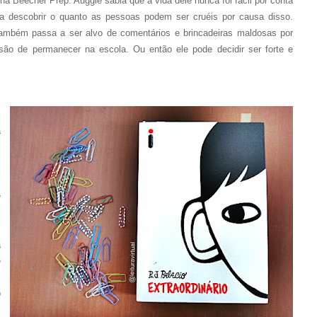
na Beecher Prep. Auggie sabia que a vida dele nunca foi fácil por conta
ra descobrir o quanto as pessoas podem ser cruéis por causa disso.
também passa a ser alvo de comentários e brincadeiras maldosas por
isão de permanecer na escola. Ou então ele pode decidir ser forte e
,
a
s
m
.
e
s
a
e
.
o