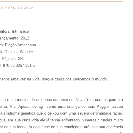
DE ABRIL DE 2016
ditora: Intrínseca
ançamento: 2012
o: Ficção Americana
ulo Original: Wonder
Páginas: 320
: 978-85-8057-301-5
o menos uma vez na vida, porque todos nós vencemos o mundo".
man é um menino de dez anos que vive em Nova York com os pais e a
elha, Via.
Apesar de agir como uma criança comum, Auggie nasceu
a síndrome genética que o deixou com uma severa deformidade facial,
qual em sua curta vida ele já tenha enfrentado inúmeras cirurgias muito
ar de sua idade, Auggie sabe de sua condição e até leva sua aparência