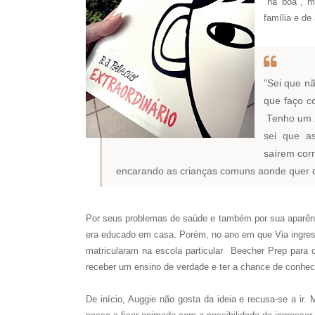
"na boa", m
família e d
"Sei que n
que faço c
Tenho um X
sei que a
saírem corr
encarando as crianças comuns aonde quer q
Por seus problemas de saúde e também por sua aparênc
era educado em casa. Porém, no ano em que Via ingres
matricularam na escola particular Beecher Prep para c
receber um ensino de verdade e ter a chance de conhe
De início, Auggie não gosta da ideia e recusa-se a ir.