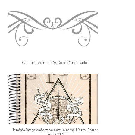
Capítulo extra de "A Coroa" traduzido!
Jandaia lança cadernos com o tema Harry Potter
em 2017