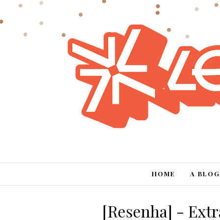
HOME
A BLOG
[Resenha] - Extr