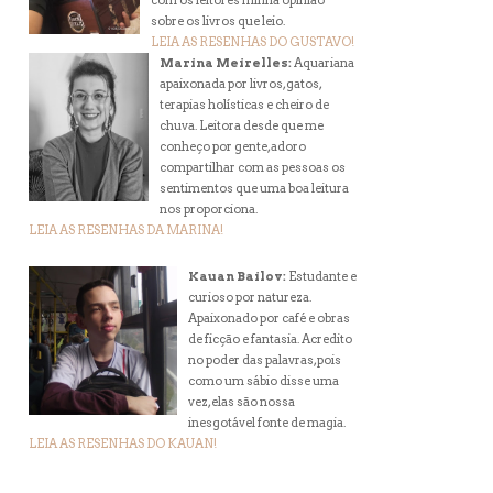
com os leitores minha opinião
sobre os livros que leio.
LEIA AS RESENHAS DO GUSTAVO!
Marina Meirelles:
Aquariana
apaixonada por livros, gatos,
terapias holísticas e cheiro de
chuva. Leitora desde que me
conheço por gente, adoro
compartilhar com as pessoas os
sentimentos que uma boa leitura
nos proporciona.
LEIA AS RESENHAS DA MARINA!
Kauan Bailov:
Estudante e
curioso por natureza.
Apaixonado por café e obras
de ficção e fantasia. Acredito
no poder das palavras, pois
como um sábio disse uma
vez, elas são nossa
inesgotável fonte de magia.
LEIA AS RESENHAS DO KAUAN!