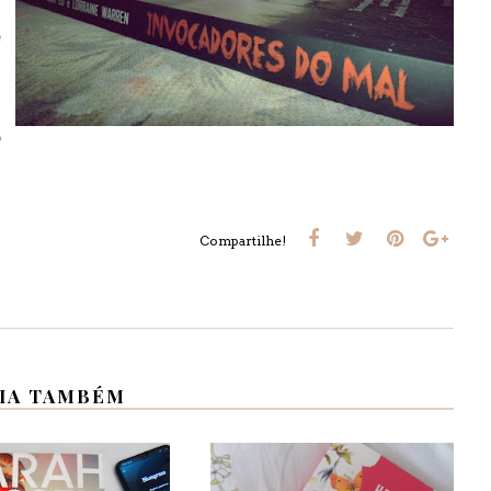
e
s
s
l
o
Compartilhe!
IA TAMBÉM