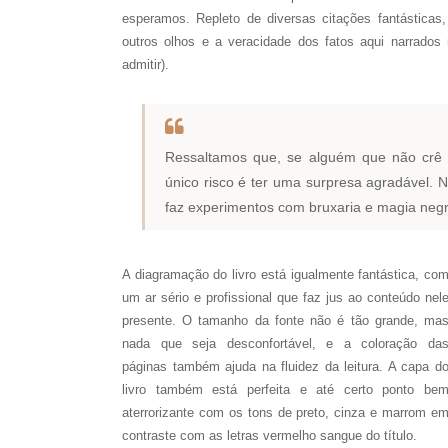
esperamos. Repleto de diversas citações fantásticas
outros olhos e a veracidade dos fatos aqui narrados 
admitir).
Ressaltamos que, se alguém que não crê 
único risco é ter uma surpresa agradável.
faz experimentos com bruxaria e magia negra
A diagramação do livro está igualmente fantástica, co
um ar sério e profissional que faz jus ao conteúdo nel
presente. O tamanho da fonte não é tão grande, ma
nada que seja desconfortável, e a coloração da
páginas também ajuda na fluidez da leitura. A capa d
livro também está perfeita e até certo ponto be
aterrorizante com os tons de preto, cinza e marrom e
contraste com as letras vermelho sangue do título.