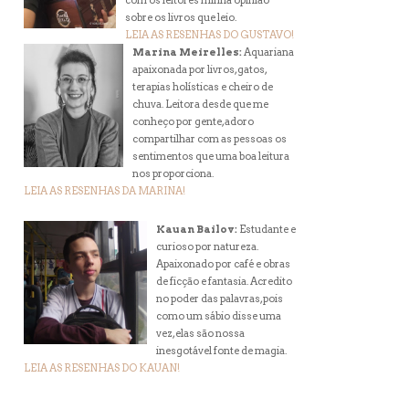
com os leitores minha opinião
sobre os livros que leio.
LEIA AS RESENHAS DO GUSTAVO!
Marina Meirelles:
Aquariana
apaixonada por livros, gatos,
terapias holísticas e cheiro de
chuva. Leitora desde que me
conheço por gente, adoro
compartilhar com as pessoas os
sentimentos que uma boa leitura
nos proporciona.
LEIA AS RESENHAS DA MARINA!
Kauan Bailov:
Estudante e
curioso por natureza.
Apaixonado por café e obras
de ficção e fantasia. Acredito
no poder das palavras, pois
como um sábio disse uma
vez, elas são nossa
inesgotável fonte de magia.
LEIA AS RESENHAS DO KAUAN!