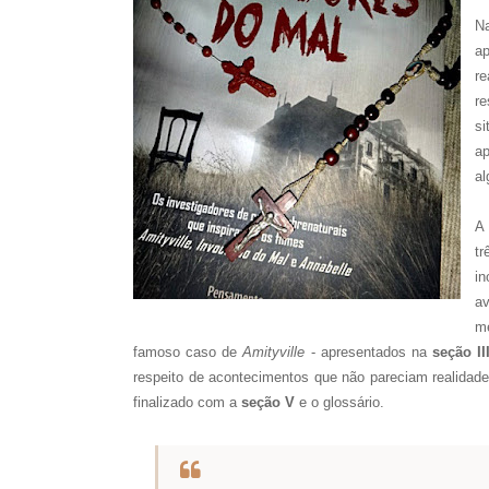
N
ap
r
re
s
a
al
A 
t
i
av
m
famoso caso de
Amityville
- apresentados na
seção II
respeito de acontecimentos que não pareciam realidade,
finalizado com a
seção V
e o glossário.