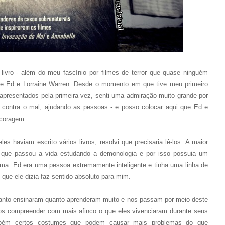
livro - além do meu fascínio por filmes de terror que quase ninguém
 de Ed e Lorraine Warren. Desde o momento em que tive meu primeiro
apresentados pela primeira vez, senti uma admiração muito grande por
 contra o mal, ajudando as pessoas - e posso colocar aqui que Ed e
 coragem.
s haviam escrito vários livros, resolvi que precisaria lê-los. A maior
 que passou a vida estudando a demonologia e por isso possuia um
ema. Ed era uma pessoa extremamente inteligente e tinha uma linha de
o que ele dizia faz sentido absoluto para mim.
tanto ensinaram quanto aprenderam muito e nos passam por meio deste
os compreender com mais afinco o que eles vivenciaram durante seus
mbém certos costumes que podem causar mais problemas do que