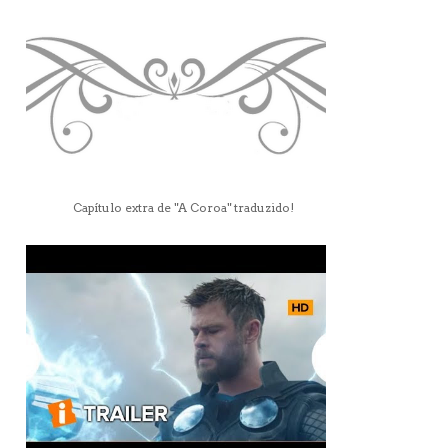
Capítulo extra de "A Coroa" traduzido!