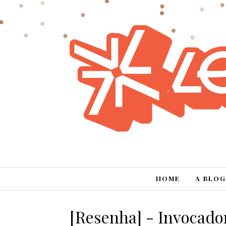
HOME
A BLOG
[Resenha] - Invocador