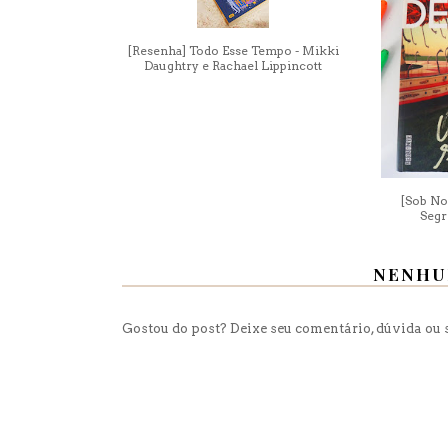
[Resenha] Todo Esse Tempo - Mikki
Daughtry e Rachael Lippincott
[Sob No
Segr
NENHU
Gostou do post? Deixe seu comentário, dúvida ou s