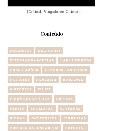
[Crítica] - Vingadores: Ultimato
Conteúdo
RESENHAS
NACIONAIS
EDITORAS PARCEIRAS
LANÇAMENTOS
PUBLICAÇÕES
AUTORES PARCEIROS
NOTÍCIAS
FANTASIA
ROMANCE
DISTOPIAS
FILME
FICÇÃO CIENTÍFICA
CRÍTICA
SÉRIES
PROMOÇÃO
SUSPENSE
BIENAL
ENTREVISTA
LIVRARIAS
PROJETO CALENDARIUM
TUTORIAL