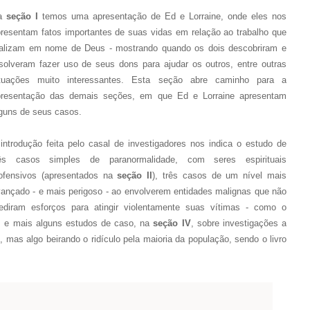
a
seção I
temos uma apresentação de Ed e Lorraine, onde eles nos
resentam fatos importantes de suas vidas em relação ao trabalho que
ealizam em nome de Deus - mostrando quando os dois descobriram e
solveram fazer uso de seus dons para ajudar os outros, entre outras
ituações muito interessantes. Esta seção abre caminho para a
presentação das demais seções, em que Ed e Lorraine apresentam
guns de seus casos.
introdução feita pelo casal de investigadores nos indica o estudo de
rês casos simples de paranormalidade, com seres espirituais
nofensivos (apresentados na
seção II
), três casos de um nível mais
ançado - e mais perigoso - ao envolverem entidades malignas que não
ediram esforços para atingir violentamente suas vítimas - como o
I
e mais alguns
estudos de caso, na
seção IV
, sobre investigações a
 mas algo beirando o ridículo pela maioria da população, sendo o livro