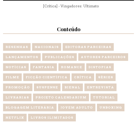
[Crítica] - Vingadores: Ultimato
Conteúdo
RESENHAS
NACIONAIS
EDITORAS PARCEIRAS
LANÇAMENTOS
PUBLICAÇÕES
AUTORES PARCEIROS
NOTÍCIAS
FANTASIA
ROMANCE
DISTOPIAS
FILME
FICÇÃO CIENTÍFICA
CRÍTICA
SÉRIES
PROMOÇÃO
SUSPENSE
BIENAL
ENTREVISTA
LIVRARIAS
PROJETO CALENDARIUM
TUTORIAL
BLOGAGEM LITERÁRIA
JOVEM ADULTO
UNBOXING
NETFLIX
LIVROS ILIMITADOS