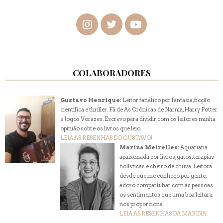
COLABORADORES
Gustavo Henrique:
Leitor fanático por fantasia, ficção
científica e thriller. Fã de As Crônicas de Narnia, Harry Potter
e Jogos Vorazes. Escrevo para dividir com os leitores minha
opinião sobre os livros que leio.
LEIA AS RESENHAS DO GUSTAVO!
Marina Meirelles:
Aquariana
apaixonada por livros, gatos, terapias
holísticas e cheiro de chuva. Leitora
desde que me conheço por gente,
adoro compartilhar com as pessoas
os sentimentos que uma boa leitura
nos proporciona.
LEIA AS RESENHAS DA MARINA!