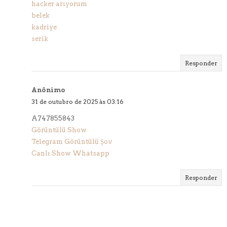
hacker arıyorum
belek
kadriye
serik
Responder
Anônimo
31 de outubro de 2025 às 03:16
A747855843
Görüntülü Show
Telegram Görüntülü Şov
Canlı Show Whatsapp
Responder