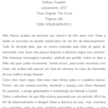
Editora: Paralela
Lançamento: 2017
Título Original: The Score
Páginas:342
ISBN: 978-85-8439-057-1
Allie Hayes acabou de terminar seu namoro de três anos com Sean e
ainda se encontra no estado melancólico de um fim de relacionamento.
Tudo foi decisão dela, que se sentia chateada pela falta de apoio do
namorado, mas Sean não parece disposto a deixá-la seguir seu caminho.
São inúmeras mensagens carentes, pedindo por perdão, todos os dias e
Allie não quer ceder novamente. Sendo assim, para evitar encontrar com
Sean, ela acaba indo passar um final de semana na casa do namorado
de sua melhor amiga Hannah.
Como eles iriam viajar, Allie teria mais tempo para si e poderia relaxar.
Porém, ela não estaria sozinha, dividindo o espaço com Dean Heyward
Di Laurentis, o amigo galanteador e mulherengo de Hannah e Garret.
Todos o advertem de que Allie estava passando por um período difícil de
fim de relacionamento e obrigam Dean a deixá-la em paz, mas conversa
vai, conversa vem os dois acabam passando a noite juntos, o que