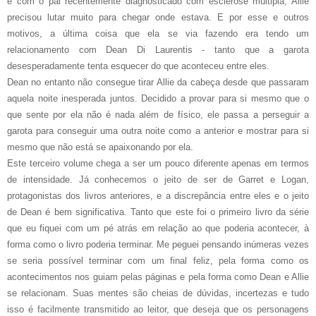
e com o pai recentemente diagnosticado com esclerose múltipla, Allie
precisou lutar muito para chegar onde estava. E por esse e outros
motivos, a última coisa que ela se via fazendo era tendo um
relacionamento com Dean Di Laurentis - tanto que a garota
desesperadamente tenta esquecer do que aconteceu entre eles.
Dean no entanto não consegue tirar Allie da cabeça desde que passaram
aquela noite inesperada juntos. Decidido a provar para si mesmo que o
que sente por ela não é nada além de físico, ele passa a perseguir a
garota para conseguir uma outra noite como a anterior e mostrar para si
mesmo que não está se apaixonando por ela.
Este terceiro volume chega a ser um pouco diferente apenas em termos
de intensidade. Já conhecemos o jeito de ser de Garret e Logan,
protagonistas dos livros anteriores, e a discrepância entre eles e o jeito
de Dean é bem significativa. Tanto que este foi o primeiro livro da série
que eu fiquei com um pé atrás em relação ao que poderia acontecer, à
forma como o livro poderia terminar. Me peguei pensando inúmeras vezes
se seria possível terminar com um final feliz, pela forma como os
acontecimentos nos guiam pelas páginas e pela forma como Dean e Allie
se relacionam. Suas mentes são cheias de dúvidas, incertezas e tudo
isso é facilmente transmitido ao leitor, que deseja que os personagens