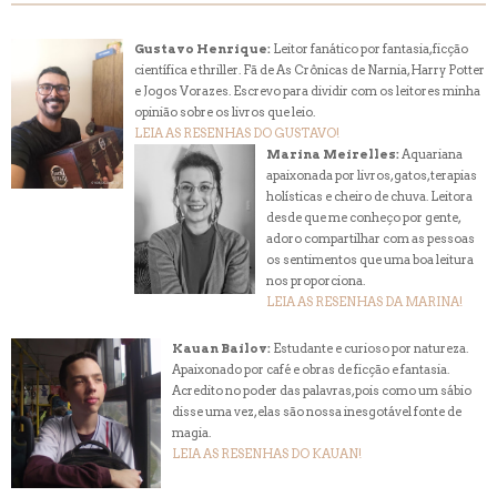
Gustavo Henrique:
Leitor fanático por fantasia, ficção
científica e thriller. Fã de As Crônicas de Narnia, Harry Potter
e Jogos Vorazes. Escrevo para dividir com os leitores minha
opinião sobre os livros que leio.
LEIA AS RESENHAS DO GUSTAVO!
Marina Meirelles:
Aquariana
apaixonada por livros, gatos, terapias
holísticas e cheiro de chuva. Leitora
desde que me conheço por gente,
adoro compartilhar com as pessoas
os sentimentos que uma boa leitura
nos proporciona.
LEIA AS RESENHAS DA MARINA!
Kauan Bailov:
Estudante e curioso por natureza.
Apaixonado por café e obras de ficção e fantasia.
Acredito no poder das palavras, pois como um sábio
disse uma vez, elas são nossa inesgotável fonte de
magia.
LEIA AS RESENHAS DO KAUAN!