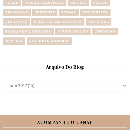
FILME
FICÇÃO CIENTÍFICA
CRÍTICA
SÉRIES
PROMOÇÃO
SUSPENSE
BIENAL
ENTREVISTA
LIVRARIAS
PROJETO CALENDARIUM
TUTORIAL
BLOGAGEM LITERÁRIA
JOVEM ADULTO
UNBOXING
NETFLIX
LIVROS ILIMITADOS
Arquivo Do Blog
ACOMPANHE O CANAL