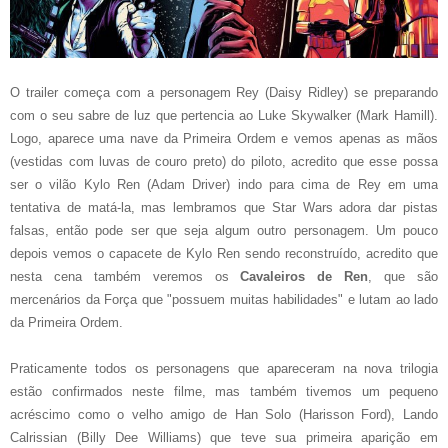
O trailer começa com a personagem Rey (Daisy Ridley) se preparando
com o seu sabre de luz que pertencia ao Luke Skywalker (Mark Hamill).
Logo, aparece uma nave da Primeira Ordem e vemos apenas as mãos
(vestidas com luvas de couro preto) do piloto, acredito que esse possa
ser o vilão Kylo Ren (Adam Driver) indo para cima de Rey em uma
tentativa de matá-la, mas lembramos que Star Wars adora dar pistas
falsas, então pode ser que seja algum outro personagem. Um pouco
depois vemos o capacete de Kylo Ren sendo reconstruído, acredito que
nesta cena também veremos os
Cavaleiros de Ren
, que são
mercenários da Força que "possuem muitas habilidades" e lutam ao lado
da Primeira Ordem.
Praticamente todos os personagens que apareceram na nova trilogia
estão confirmados neste filme, mas também tivemos um pequeno
acréscimo como o velho amigo de Han Solo (Harisson Ford), Lando
Calrissian (Billy Dee Williams) que teve sua primeira aparição em