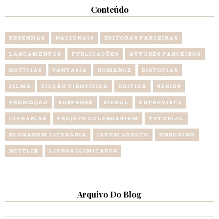
Conteúdo
RESENHAS
NACIONAIS
EDITORAS PARCEIRAS
LANÇAMENTOS
PUBLICAÇÕES
AUTORES PARCEIROS
NOTÍCIAS
FANTASIA
ROMANCE
DISTOPIAS
FILME
FICÇÃO CIENTÍFICA
CRÍTICA
SÉRIES
PROMOÇÃO
SUSPENSE
BIENAL
ENTREVISTA
LIVRARIAS
PROJETO CALENDARIUM
TUTORIAL
BLOGAGEM LITERÁRIA
JOVEM ADULTO
UNBOXING
NETFLIX
LIVROS ILIMITADOS
Arquivo Do Blog