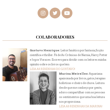
COLABORADORES
Gustavo Henrique:
Leitor fanático por fantasia, ficção
científica e thriller. Fã de As Crônicas de Narnia, Harry Potter
e Jogos Vorazes. Escrevo para dividir com os leitores minha
opinião sobre os livros que leio.
LEIA AS RESENHAS DO GUSTAVO!
Marina Meirelles:
Aquariana
apaixonada por livros, gatos, terapias
holísticas e cheiro de chuva. Leitora
desde que me conheço por gente,
adoro compartilhar com as pessoas
os sentimentos que uma boa leitura
nos proporciona.
LEIA AS RESENHAS DA MARINA!