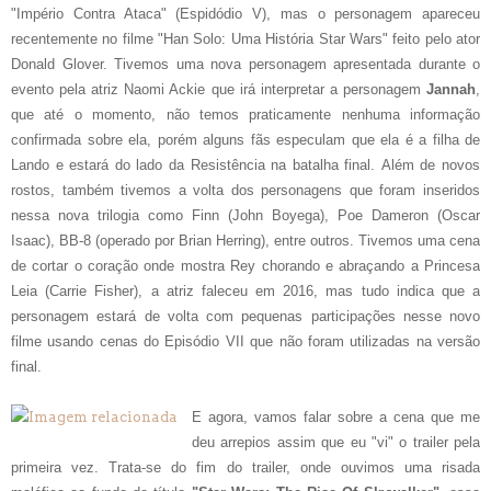
"Império Contra Ataca" (Espidódio V), mas o personagem apareceu
recentemente no filme "Han Solo: Uma História Star Wars" feito pelo ator
Donald Glover. Tivemos uma nova personagem apresentada durante o
evento pela atriz Naomi Ackie que irá interpretar a personagem
Jannah
,
que até o momento, não temos praticamente nenhuma informação
confirmada sobre ela, porém alguns fãs especulam que ela é a filha de
Lando e estará do lado da Resistência na batalha final.
Além de novos
rostos, também tivemos a volta dos personagens que foram inseridos
nessa nova trilogia como Finn (John Boyega), Poe Dameron (Oscar
Isaac), BB-8 (operado por Brian Herring), entre outros. Tivemos uma cena
de cortar o coração onde mostra Rey chorando e abraçando a Princesa
Leia (Carrie Fisher), a atriz faleceu em 2016, mas tudo indica que a
personagem estará de volta com pequenas participações nesse novo
filme usando cenas do Episódio VII que não foram utilizadas na versão
final.
E agora, vamos falar sobre a cena que me
deu arrepios assim que eu "vi" o trailer pela
primeira vez. Trata-se do fim do trailer, onde ouvimos uma risada