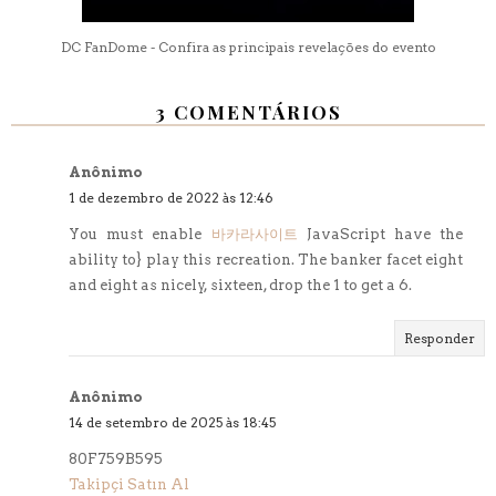
DC FanDome - Confira as principais revelações do evento
3 COMENTÁRIOS
Anônimo
1 de dezembro de 2022 às 12:46
You must enable
바카라사이트
JavaScript have the
ability to} play this recreation. The banker facet eight
and eight as nicely, sixteen, drop the 1 to get a 6.
Responder
Anônimo
14 de setembro de 2025 às 18:45
80F759B595
Takipçi Satın Al