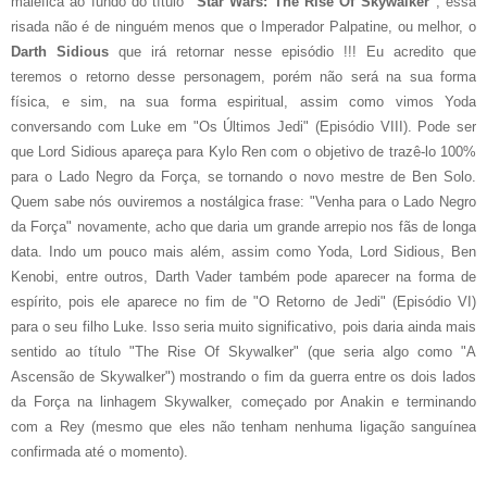
maléfica ao fundo do título
"Star Wars: The Rise Of Skywalker"
, essa
risada não é de ninguém menos que o Imperador Palpatine, ou melhor, o
Darth Sidious
que irá retornar nesse episódio !!! Eu acredito que
teremos o retorno desse personagem, porém não será na sua forma
física, e sim, na sua forma espiritual, assim como vimos Yoda
conversando com Luke em "Os Últimos Jedi" (Episódio VIII). Pode ser
que Lord Sidious apareça para Kylo Ren com o objetivo de trazê-lo 100%
para o Lado Negro da Força, se tornando o novo mestre de Ben Solo.
Quem sabe nós ouviremos a nostálgica frase: "Venha para o Lado Negro
da Força" novamente, acho que daria um grande arrepio nos fãs de longa
data. Indo um pouco mais além, assim como Yoda, Lord Sidious, Ben
Kenobi, entre outros, Darth Vader também pode aparecer na forma de
espírito, pois ele aparece no fim de "O Retorno de Jedi" (Episódio VI)
para o seu filho Luke. Isso seria muito significativo, pois daria ainda mais
sentido ao título "The Rise Of Skywalker" (que seria algo como "A
Ascensão de Skywalker") mostrando o fim da guerra entre os dois lados
da Força na linhagem Skywalker, começado por Anakin e terminando
com a Rey (mesmo que eles não tenham nenhuma ligação sanguínea
confirmada até o momento).