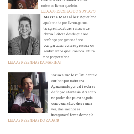
com os leitores minha opinião
sobre os livros que leio.
LEIA AS RESENHAS DO GUSTAVO!
Marina Meirelles:
Aquariana
apaixonada por livros, gatos,
terapias holísticas e cheiro de
chuva. Leitora desde que me
conheço por gente, adoro
compartilhar com as pessoas os
sentimentos que uma boa leitura
nos proporciona.
LEIA AS RESENHAS DA MARINA!
Kauan Bailov:
Estudante e
curioso por natureza.
Apaixonado por café e obras
de ficção e fantasia. Acredito
no poder das palavras, pois
como um sábio disse uma
vez, elas são nossa
inesgotável fonte de magia.
LEIA AS RESENHAS DO KAUAN!