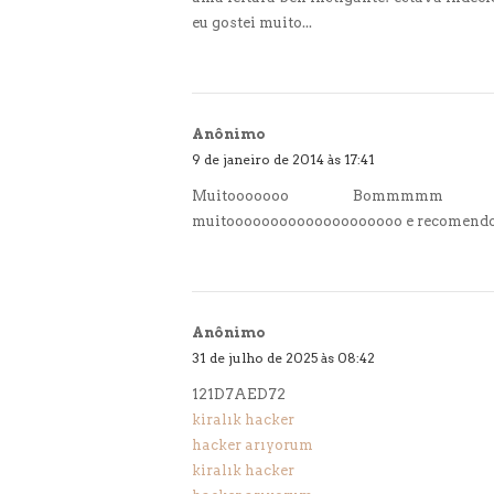
eu gostei muito...
Anônimo
9 de janeiro de 2014 às 17:41
Muitooooooo Bommmmm .... ameiiiiii
muitoooooooooooooooooooo e recomend
Anônimo
31 de julho de 2025 às 08:42
121D7AED72
kiralık hacker
hacker arıyorum
kiralık hacker