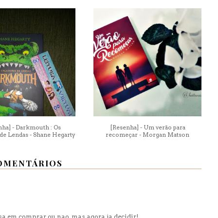
nha] - Darkmouth : Os
[Resenha] - Um verão para
de Lendas - Shane Hegarty
recomeçar - Morgan Matson
OMENTÁRIOS
sa em comprar ou nao, mas agora ja decidir!