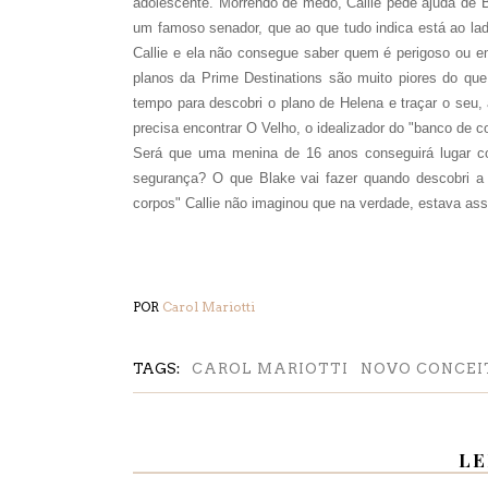
adolescente. Morrendo de medo, Callie pede ajuda de B
um famoso senador, que ao que tudo indica está ao la
Callie e ela não consegue saber quem é perigoso ou 
planos da Prime Destinations são muito piores do que
tempo para descobri o plano de Helena e traçar o seu, 
precisa encontrar O Velho, o idealizador do "banco de co
Será que uma menina de 16 anos conseguirá lugar con
segurança? O que Blake vai fazer quando descobri a 
corpos" Callie não imaginou que na verdade, estava as
POR
Carol Mariotti
TAGS:
CAROL MARIOTTI
NOVO CONCEI
LE