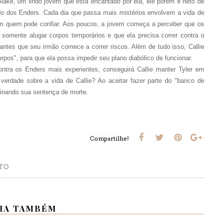
lake, um lindo jovem que está encantado por ela, ele porém é neto de
do dos Enders. Cada dia que passa mais mistérios envolvem a vida de
em quem pode confiar. Aos poucos, a jovem começa a perceber que os
 somente alugar corpos temporários e que ela precisa correr contra o
antes que seu irmão comece a correr riscos. Além de tudo isso, Callie
rpos", para que ela possa impedir seu plano diabólico de funcionar.
tra os Enders mais experientes, conseguirá Callie manter Tyler em
verdade sobre a vida de Callie? Ao aceitar fazer parte do "banco de
sinando sua sentença de morte.
Compartilhe!
TO
IA TAMBÉM