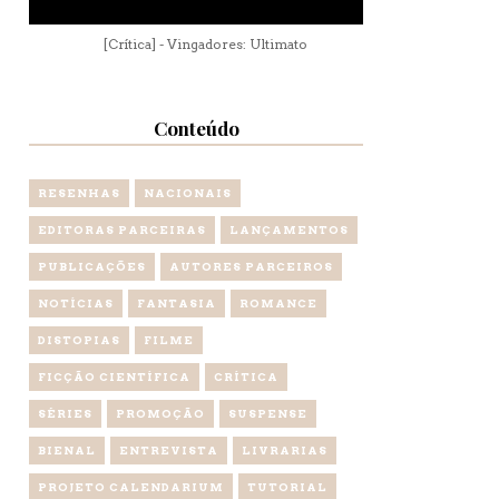
[Crítica] - Vingadores: Ultimato
Conteúdo
RESENHAS
NACIONAIS
EDITORAS PARCEIRAS
LANÇAMENTOS
PUBLICAÇÕES
AUTORES PARCEIROS
NOTÍCIAS
FANTASIA
ROMANCE
DISTOPIAS
FILME
FICÇÃO CIENTÍFICA
CRÍTICA
SÉRIES
PROMOÇÃO
SUSPENSE
BIENAL
ENTREVISTA
LIVRARIAS
PROJETO CALENDARIUM
TUTORIAL