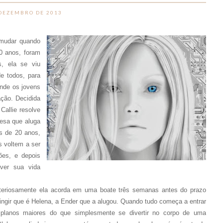
 DEZEMBRO DE 2013
mudar quando
0 anos, foram
, ela se viu
e todos, para
onde os jovens
ção. Decidida
Callie resolve
esa que aluga
s de 20 anos,
s voltem a ser
ões, e depois
iver sua vida
steriosamente ela acorda em uma boate três semanas antes do prazo
ingir que é Helena, a Ender que a alugou. Quando tudo começa a entrar
planos maiores do que simplesmente se divertir no corpo de uma