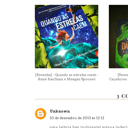
[Resenha] - Quando as estrelas caem -
[Rese
Amie Kaufman e Meagan Spooner
Caçadores 
3 C
Unknown
10 de dezembro de 2013 às 12:12
uma leitura ben instigante! estava indeci