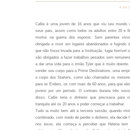
4 DE
Callie é uma jovem de 16 anos que viu seu mundo 
seus pais, assim como todos os adultos entre 20 e 6
mortos na guerra dos esporos. Sem parentes vivos
obrigada a viver em lugares abandonados e fugindo d
que não fosse levada para a Instituição, lugar horrível 
são obrigados a fazer trabalhos pesados sem remunera
a dar uma vida para o irmão Tyler que é muito doente, 
vender seu corpo para a Prime Destinations, uma empr
o corpo dos Starters, como são chamados os menore
para os Enders, os com mais de 60 anos, para que ele
jovens por um período. O contrato duraria três sess
disso, Callie teria o dinheiro que precisava para v
tranquila até os 20 anos e poder começar a trabalhar.
Tudo ia muito bem até a terceira sessão, quando mi
combinado, com medo de perder o dinheiro, ela decide f
nos eixos, ela começa a perceber que Helena tem 