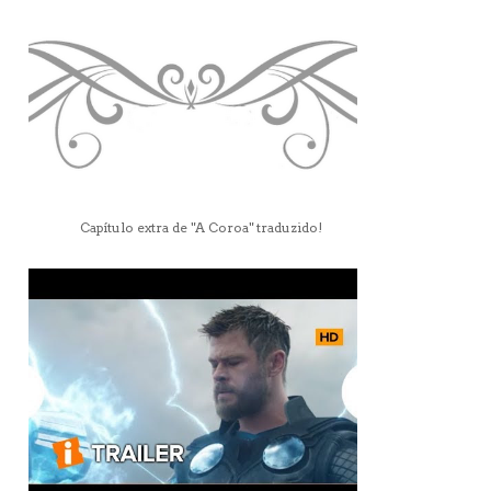
Capítulo extra de "A Coroa" traduzido!