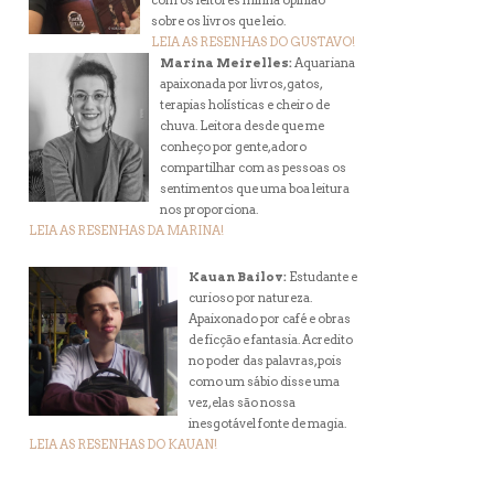
com os leitores minha opinião
sobre os livros que leio.
LEIA AS RESENHAS DO GUSTAVO!
Marina Meirelles:
Aquariana
apaixonada por livros, gatos,
terapias holísticas e cheiro de
chuva. Leitora desde que me
conheço por gente, adoro
compartilhar com as pessoas os
sentimentos que uma boa leitura
nos proporciona.
LEIA AS RESENHAS DA MARINA!
Kauan Bailov:
Estudante e
curioso por natureza.
Apaixonado por café e obras
de ficção e fantasia. Acredito
no poder das palavras, pois
como um sábio disse uma
vez, elas são nossa
inesgotável fonte de magia.
LEIA AS RESENHAS DO KAUAN!