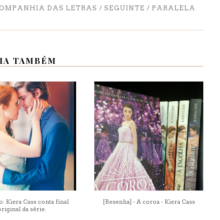
OMPANHIA DAS LETRAS / SEGUINTE / PARALELA
IA TAMBÉM
o: Kiera Cass conta final
[Resenha] - A coroa - Kiera Cass
riginal da série.