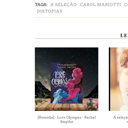
TAGS:
A SELEÇÃO
CAROL MARIOTTI
C
DISTOPIAS
LE
[Resenha] - Lore Olympus - Rachel
A seleçã
Smythe
o