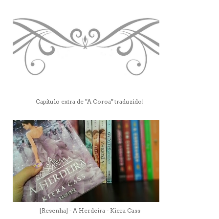
Capítulo extra de "A Coroa" traduzido!
[Resenha] - A Herdeira - Kiera Cass