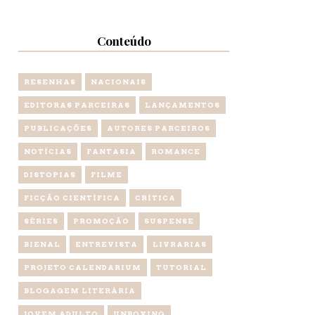
Conteúdo
RESENHAS
NACIONAIS
EDITORAS PARCEIRAS
LANÇAMENTOS
PUBLICAÇÕES
AUTORES PARCEIROS
NOTÍCIAS
FANTASIA
ROMANCE
DISTOPIAS
FILME
FICÇÃO CIENTÍFICA
CRÍTICA
SÉRIES
PROMOÇÃO
SUSPENSE
BIENAL
ENTREVISTA
LIVRARIAS
PROJETO CALENDARIUM
TUTORIAL
BLOGAGEM LITERÁRIA
JOVEM ADULTO
UNBOXING