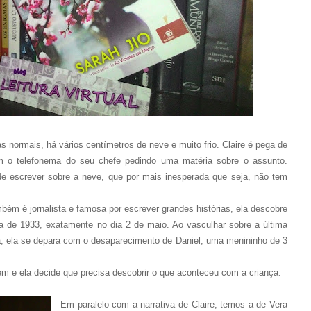
as normais, há vários centímetros de neve e muito frio. Claire é pega de
m o telefonema do seu chefe pedindo uma matéria sobre o assunto.
ode escrever sobre a neve, que por mais inesperada que seja, não tem
m é jornalista e famosa por escrever grandes histórias, ela descobre
 de 1933, exatamente no dia 2 de maio. Ao vasculhar sobre a última
, ela se depara com o desaparecimento de Daniel, uma menininho de 3
m e ela decide que precisa descobrir o que aconteceu com a criança.
Em paralelo com a narrativa de Claire, temos a de Vera