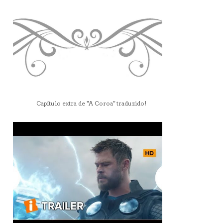
Capítulo extra de "A Coroa" traduzido!