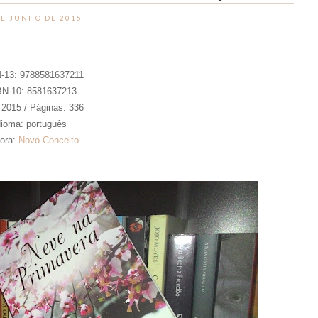
DE JUNHO DE 2015
-13: 9788581637211
BN-10: 8581637213
 2015 / Páginas: 336
dioma: português
tora:
Novo Conceito