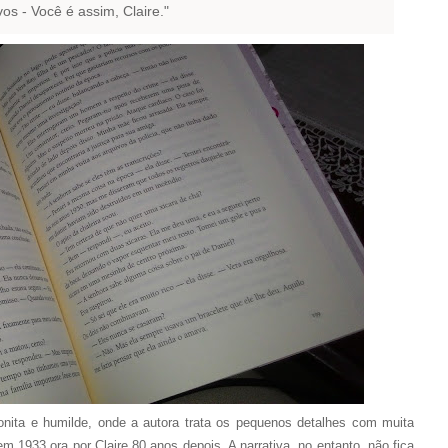
os - Você é assim, Claire."
onita e humilde, onde a autora trata os pequenos detalhes com muita
em 1933 ora por Claire 80 anos depois. A narrativa, no entanto, não fica