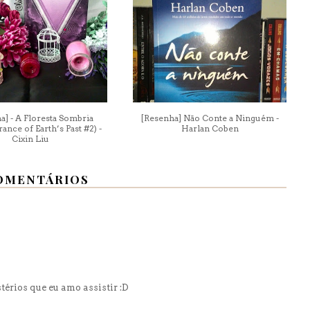
a] - A Floresta Sombria
[Resenha] Não Conte a Ninguém -
nce of Earth’s Past #2) -
Harlan Coben
Cixin Liu
OMENTÁRIOS
érios que eu amo assistir :D