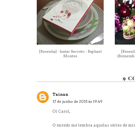
[Resenha] - Jantar Secreto - Raphael
[Resenh
Montes
(Remembra
9 C
Tainan
17 de junho de 2015 às 19:49
Oi Carol,
O enredo me lembra aquelas séries de mist