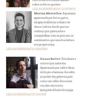
com os leitores minha opinião
sobre os livros que leio.
LEIA AS RESENHAS DO GUSTAVO!
Marina Meirelles:
Aquariana
apaixonada por livros, gatos,
terapias holísticas e cheiro de
chuva. Leitora desde que me
conheço por gente, adoro
compartilhar com as pessoas os
sentimentos que uma boa leitura
nos proporciona.
LEIA AS RESENHAS DA MARINA!
Kauan Bailov:
Estudante e
curioso por natureza.
Apaixonado por café e obras
de ficção e fantasia. Acredito
no poder das palavras, pois
como um sábio disse uma
vez, elas são nossa
inesgotável fonte de magia.
LEIA AS RESENHAS DO KAUAN!