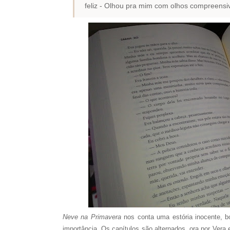
feliz - Olhou pra mim com olhos compreensiv
Neve na Primavera
nos conta uma estória inocente, b
importância. Os capítulos são alternados, ora por Vera 