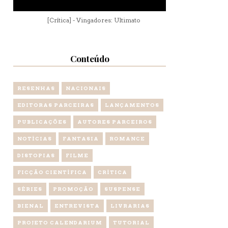
[Crítica] - Vingadores: Ultimato
Conteúdo
RESENHAS
NACIONAIS
EDITORAS PARCEIRAS
LANÇAMENTOS
PUBLICAÇÕES
AUTORES PARCEIROS
NOTÍCIAS
FANTASIA
ROMANCE
DISTOPIAS
FILME
FICÇÃO CIENTÍFICA
CRÍTICA
SÉRIES
PROMOÇÃO
SUSPENSE
BIENAL
ENTREVISTA
LIVRARIAS
PROJETO CALENDARIUM
TUTORIAL