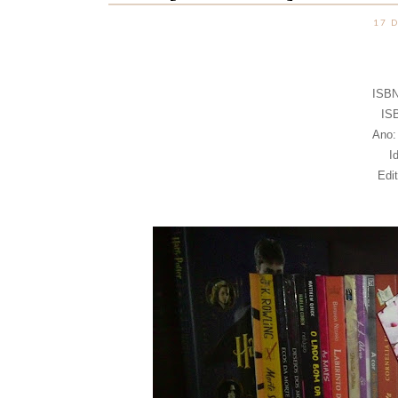
17 
ISBN
IS
Ano:
I
Edi