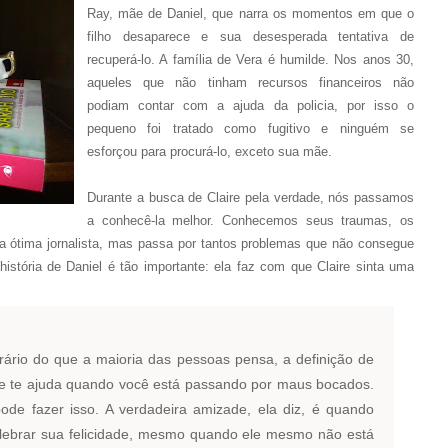
Ray, mãe de Daniel, que narra os momentos em que o
filho desaparece e sua desesperada tentativa de
recuperá-lo. A família de Vera é humilde. Nos anos 30,
aqueles que não tinham recursos financeiros não
podiam contar com a ajuda da policia, por isso o
pequeno foi tratado como fugitivo e ninguém se
esforçou para procurá-lo, exceto sua mãe.
Durante a busca de Claire pela verdade, nós passamos
a conhecê-la melhor. Conhecemos seus traumas, os
a ótima jornalista, mas passa por tantos problemas que não consegue
stória de Daniel é tão importante: ela faz com que Claire sinta uma
rário do que a maioria das pessoas pensa, a definição de
 te ajuda quando você está passando por maus bocados.
ode fazer isso. A verdadeira amizade, ela diz, é quando
celebrar sua felicidade, mesmo quando ele mesmo não está