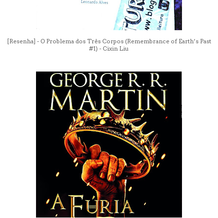
[Resenha] - O Problema dos Três Corpos (Remembrance of Earth’s Past
#1) - Cixin Liu