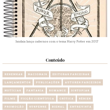
Jandaia lança cadernos com o tema Harry Potter em 2017
Conteúdo
RESENHAS
NACIONAIS
EDITORAS PARCEIRAS
LANÇAMENTOS
PUBLICAÇÕES
AUTORES PARCEIROS
NOTÍCIAS
FANTASIA
ROMANCE
DISTOPIAS
FILME
FICÇÃO CIENTÍFICA
CRÍTICA
SÉRIES
PROMOÇÃO
SUSPENSE
BIENAL
ENTREVISTA