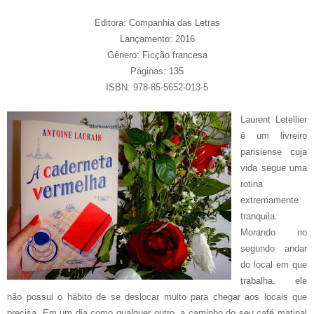
Editora: Companhia das Letras
Lançamento: 2016
Gênero: Ficção francesa
Páginas: 135
ISBN: 978-85-5652-013-5
Laurent Letellier
é um livreiro
parisiense cuja
vida segue uma
rotina
extremamente
tranquila.
Morando no
segundo andar
do local em que
trabalha, ele
não possui o hábito de se deslocar muito para chegar aos locais que
precisa. Em um dia como qualquer outro, a caminho do seu café matinal