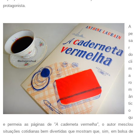
protagonista.
A
pe
sa
r
do
cli
m
a
ro
m
ân
tic
o
qu
e permeia as páginas de
"A caderneta vermelha"
, o autor mesclou
situações cotidianas bem divertidas que mostram que, sim, em bolsa de