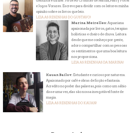
científica e thriller. Fã de As Crônicas de Narnia, Harry Potter
e Jogos Vorazes. Escrevo para dividir com os leitores minha
opinião sobre os livros que leio.
LEIA AS RESENHAS DO GUSTAVO!
Marina Meirelles:
Aquariana
apaixonada por livros, gatos, terapias
holísticas e cheiro de chuva. Leitora
desde que me conheço por gente,
adoro compartilhar com as pessoas
os sentimentos que uma boa leitura
nos proporciona.
LEIA AS RESENHAS DA MARINA!
Kauan Bailov:
Estudante e curioso por natureza.
Apaixonado por café e obras de ficção e fantasia.
Acredito no poder das palavras, pois como um sábio
disse uma vez, elas são nossa inesgotável fonte de
magia.
LEIA AS RESENHAS DO KAUAN!