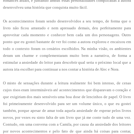
romances atuais, e juntando ambas essas personalidades complicadas a autora
desenvolveu uma história que conquista muito fácil.
Os acontecimentos foram sendo desenvolvidos a seu tempo, de forma que o
livro não ficou arrastado e nem apressado demais, deu perfeitamente para
aproveitar cada momento e conhecer bem cada um dos personagens. Outro
ponto que eu gostei bastante de ver foi como a autora explorou e encaixou em
todo o contexto foram os cenários escolhidos. Na minha visão, os ambientes
deram um charme e complementaram muito bem a narrativa, de forma a
estimular a ansiedade do leitor para descobrir qual seria o próximo local que a
autora iria escolher para continuar a nos contar a história de Alec e Nora.
O misto de sensações durante a leitura realmente foi bem intenso, de cenas
cujos risos eram intermináveis até acontecimentos que disparavam o coração e
que exigiriam dos mais sensíveis uma boa dose de lencinhos de papel. O livro
foi primeiramente desenvolvido para ser um volume único, o que eu gostei
também, porque apesar de amar toda aquela ansiedade de esperar pelos livros
novos, por vezes eu sinto falta de um livro que já me conte tudo de uma vez.
Contudo, em uma conversa com a Camila, por causa da ansiedade dos leitores
por novos acontecimentos e pelo fato de que ainda há coisas para contar,