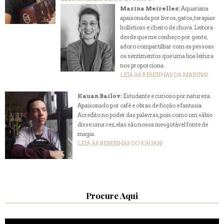
Marina Meirelles:
Aquariana
apaixonada por livros, gatos, terapias
holísticas e cheiro de chuva. Leitora
desde que me conheço por gente,
adoro compartilhar com as pessoas
os sentimentos que uma boa leitura
nos proporciona.
LEIA AS RESENHAS DA MARINA!
Kauan Bailov:
Estudante e curioso por natureza.
Apaixonado por café e obras de ficção e fantasia.
Acredito no poder das palavras, pois como um sábio
disse uma vez, elas são nossa inesgotável fonte de
magia.
LEIA AS RESENHAS DO KAUAN!
Procure Aqui