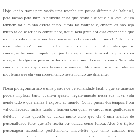
Hoje venho trazer para vocês uma resenha um pouco diferente do habitual,
pelo menos para mim. A primeira coisa que tenho a dizer é que esta leitura
também foi a minha estreia como leitora no Wattpad e, embora eu não seja
muito fã de se ler pelo computador, fiquei bem grata por essa experiência que
me fez conhecer mais um livro nacional extremamente adorável. "Ele não é
meu milionário" é um daqueles romances delicados e divertidos que se
consegue ler muito rápido, porque flui super bem.
A narrativa gira - com
exceção de algumas poucas partes - toda em torno do modo como a Nora lida
com a nova vida que está levando e seus conflitos internos sobre todos os
problemas que ela vem apresentando neste mundo tão diferente.
Nossa protagonista não é uma pessoa de personalidade fácil, o que certamente
poderá implicar tanto positiva quanto negativamente nessa sua nova vida
aonde tudo o que ela faz é exposto ao mundo. Com o passar dos tempos, Nora
vai conhecendo mais a fundo o homem com quem se casou, suas qualidades e
defeitos - e faz questão de deixar muito claro que ela é uma mulher de
personalidade forte que não aceita ser tratada como idiota. Alec é o típico
personagem masculino perfeitamente imperfeito que tanto amamos nos