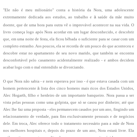
"Ele não é meu milionário" conta a história da Nora, uma adolescente
extremamente dedicada aos estudos, ao trabalho e
à
saúde da mãe muito
doente, que de uma hora para outra vê o improvável acontecer na sua vida. O
livro começa logo após Nora acordar em um lugar desconhecido, e descobrir
que, em uma noite de festa, ela ficou bêbada o suficiente para se casar com um
completo estranho. Aos poucos, ela se recorda de um pouco do que aconteceu e
descobre estar no apartamento de seu novo marido, que também se encontra
desconfortável pelo casamento acidentalmente realizado - e ambos decidem
acabar logo com o mal entendido se divorciando.
O que Nora não sabia - e nem esperava por isso - é que estava casada com um
homem pertencente
à
lista dos cinco homens mais ricos dos Estados Unidos,
Alec
Hogarth, filho e herdeiro de um importante banqueiro.
Nora passa a ser
vista pelas pessoas como uma golpista, que só se casou por dinheiro; até que
Alec lhe faz uma proposta - eles permanecem casados por um ano, fingindo um
relacionamento de verdade, para fins exclusivamente pessoais e de negócios
dele. Em troca, Alec oferece todo o tratamento necessário para a mãe de Nora
nos melhores hospitais e, depois do prazo de um ano, Nora estará livre.
Ela