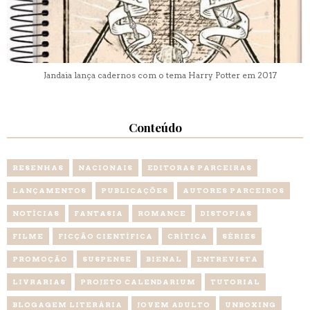
Jandaia lança cadernos com o tema Harry Potter em 2017
Conteúdo
RESENHAS
NACIONAIS
EDITORAS PARCEIRAS
LANÇAMENTOS
PUBLICAÇÕES
AUTORES PARCEIROS
NOTÍCIAS
FANTASIA
ROMANCE
DISTOPIAS
FILME
FICÇÃO CIENTÍFICA
CRÍTICA
SÉRIES
PROMOÇÃO
SUSPENSE
BIENAL
ENTREVISTA
LIVRARIAS
PROJETO CALENDARIUM
TUTORIAL
BLOGAGEM LITERÁRIA
JOVEM ADULTO
UNBOXING