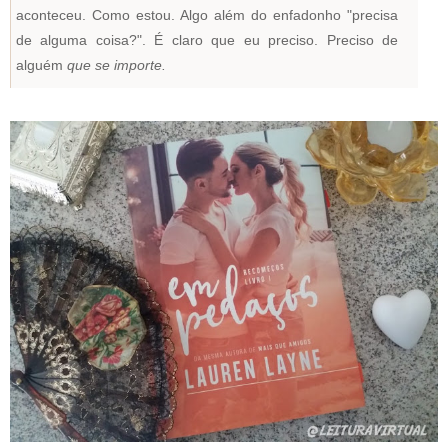
aconteceu. Como estou. Algo além do enfadonho "precisa
de alguma coisa?". É claro que eu preciso. Preciso de
alguém
que se importe.