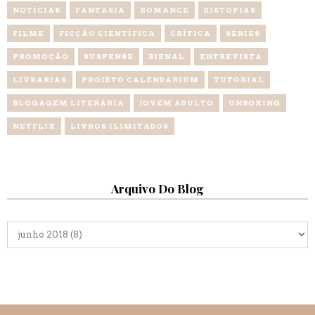
NOTÍCIAS
FANTASIA
ROMANCE
DISTOPIAS
FILME
FICÇÃO CIENTÍFICA
CRÍTICA
SÉRIES
PROMOÇÃO
SUSPENSE
BIENAL
ENTREVISTA
LIVRARIAS
PROJETO CALENDARIUM
TUTORIAL
BLOGAGEM LITERÁRIA
JOVEM ADULTO
UNBOXING
NETFLIX
LIVROS ILIMITADOS
Arquivo Do Blog