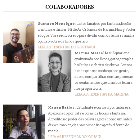
COLABORADORES
Gustavo Henrique:
Leitor fanático por fantasia, ficção
científica e thriller. Fã de As Crônicas de Narnia, Harry Potter
e Jogos Vorazes. Escrevo para dividir com os leitores minha
opinião sobre os livros que leio.
LEIA AS RESENHAS DO GUSTAVO!
Marina Meirelles:
Aquariana
apaixonada por livros, gatos, terapias
holísticas e cheiro de chuva. Leitora
desde que me conheço por gente,
adoro compartilhar com as pessoas
os sentimentos que uma boa leitura
nos proporciona.
LEIA AS RESENHAS DA MARINA!
Kauan Bailov:
Estudante e curioso por natureza.
Apaixonado por café e obras de ficção e fantasia.
Acredito no poder das palavras, pois como um sábio
disse uma vez, elas são nossa inesgotável fonte de
magia.
LEIA AS RESENHAS DO KAUAN!