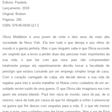
Editora: Paralela
Lançamento: 2018
Original: Broken
Páginas: 245
ISBN: 978-85-8439-117-2
Olivia Middleton é uma jovem de vinte e dois anos da mais alta
sociedade de Nova York. Ela tem tudo o que deseja e aos olhos do
mundo é a garota perfeita. Mas o que ninguém sabe é que Olivia esconde
um segredo que a levou a perder duas das pessoas mais importantes da
sua vida, o que faz com que seus pais não compreendam
totalmente
porque ela repentinamente decidiu trocar a faculdade de
prestígio que estava cursando por um emprego simples longe de casa
.
Com o coração carregado de culpa, ela decide deixar a sua vida de
regalias para trás e aceita trabalhar no Maine como cuidadora de um ex-
soldado recém-saído de uma guerra. O que Olivia não imaginava era com
quem ela estaria lidando. Paul tem raiva do mundo, raiva do pai, de si
mesmo, raiva de tudo por causa do que foi obrigado a sofrer e presenciar
na guerra que lhe deixou com sequelas para a vida. E o que ele menos
quer é mais uma cuidadora para lhe fazer companhia. Mas o pai de Paul