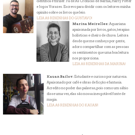
científica e thriller. Fã de As Crônicas de Narnia, Harry Potter
e Jogos Vorazes. Escrevo para dividir com os leitores minha
opinião sobre os livros que leio.
LEIA AS RESENHAS DO GUSTAVO!
Marina Meirelles:
Aquariana
apaixonada por livros, gatos, terapias
holísticas e cheiro de chuva. Leitora
desde que me conheço por gente,
adoro compartilhar com as pessoas
os sentimentos que uma boa leitura
nos proporciona.
LEIA AS RESENHAS DA MARINA!
Kauan Bailov:
Estudante e curioso por natureza.
Apaixonado por café e obras de ficção e fantasia.
Acredito no poder das palavras, pois como um sábio
disse uma vez, elas são nossa inesgotável fonte de
magia.
LEIA AS RESENHAS DO KAUAN!