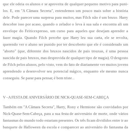
que ele odeia os alunos e se aproveita de qualquer pequeno motivo para puni-
los. E, em "A Câmara Secreta", entendemos um pouco mais sobre a história
dele. Pode parecer uma surpresa para muitos, mas Filch não é um bruxo. Harry
descobre isso por acaso, quando o zelador o leva à sua sala e encontra ali um
envelope do Feiticexpresso, um curso para aqueles que desejam aprender a
fazer magia. Quando Filch percebe que Harry leu sua carta, ele se revolta,
querendo ver o aluno ser punido por ter descoberto que ele é considerado um
"aborto" (que, diferente dos bruxos nascidos de pais trouxas, é uma pessoa
nascida de pais bruxos, mas desprovida de qualquer tipo de magia). O desgosto
de Filch pelos alunos, pelo visto, vem do fato de diariamente ver muitos jovens
aprendendo a desenvolver seu potencial mágico, enquanto ele mesmo nunca
conseguiu. Se parar para pensar, é bem triste...
V - A FESTA DE ANIVERSÁRIO DE NICK-QUASE-SEM-CABEÇA
Também em "A Câmara Secreta", Harry, Rony e Hermione são convidados por
Nick-Quase-Sem-Cabeça, para a sua festa de aniversário de morte, onde vários
fantasmas do mundo todo estariam presentes. Os três ficam divididos entre ir ao
banquete de Halloween da escola e comparecer ao aniversário do fantasma da