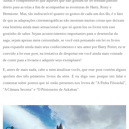
Afinal é compreensível que aqueles que não gostam de ler tenham partido
direto para as telas a fim de acompanhar as aventuras de Harry, Rony e
Hermione. Mas, tão indiscutível quanto os gostos de cada um dos fãs, é o fato
de que as adaptações cinematográficas não mostram muitas coisas que deixam
essa história ainda mais sensacional e que só quem leu os livros tem esse
gostinho de saber. Sejam acontecimentos importantes para o desenrolar da
saga, sejam apenas mera curiosidade, se você está pensando em ler os livros
para expandir ainda mais seus conhecimentos e seu amor por Harry Potter, eu te
convido a ler esse post, na tentativa de despertar em você ainda mais vontade
de correr para a livraria e adquirir seus exemplares!
E, antes de mais nada, cabe a mim atualizar vocês, que esse post contém alguns
spoilers dos três primeiros livros da série. E eu digo isso porque irei falar e
comentar sobre pontos que só estão presentes nos livros de "A Pedra Filosofal",
"A Câmara Secreta" e "O Prisioneiro de Azkaban".