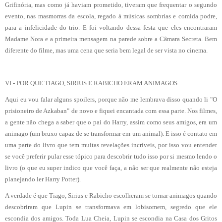
Grifinória, mas como já haviam prometido, tiveram que frequentar o segundo
evento, nas masmorras da escola, regado à músicas sombrias e comida podre,
para a infelicidade do trio. E foi voltando dessa festa que eles encontraram
Madame Nora e a primeira mensagem na parede sobre a Câmara Secreta. Bem
diferente do filme, mas uma cena que seria bem legal de ser vista no cinema.
VI - POR QUE TIAGO, SIRIUS E RABICHO ERAM ANIMAGOS
Aqui eu vou falar alguns spoilers, porque não me lembrava disso quando li "O
prisioneiro de Azkaban" de novo e fiquei encantada com essa parte. Nos filmes,
a gente não chega a saber que o pai do Harry, assim como seus amigos, era um
animago (um bruxo capaz de se transformar em um animal). E isso é contato em
uma parte do livro que tem muitas revelações incríveis, por isso vou entender
se você preferir pular esse tópico para descobrir tudo isso por si mesmo lendo o
livro (o que eu super indico que você faça, a não ser que realmente não esteja
planejando ler Harry Potter).
A verdade é que Tiago, Sirius e Rabicho escolheram se tornar animagos quando
descobriram que Lupin se transformava em lobisomem, segredo que ele
escondia dos amigos. Toda Lua Cheia, Lupin se escondia na Casa dos Gritos