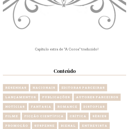
Capítulo extra de "A Coroa" traduzido!
Conteúdo
RESENHAS
NACIONAIS
EDITORAS PARCEIRAS
LANÇAMENTOS
PUBLICAÇÕES
AUTORES PARCEIROS
NOTÍCIAS
FANTASIA
ROMANCE
DISTOPIAS
FILME
FICÇÃO CIENTÍFICA
CRÍTICA
SÉRIES
PROMOÇÃO
SUSPENSE
BIENAL
ENTREVISTA