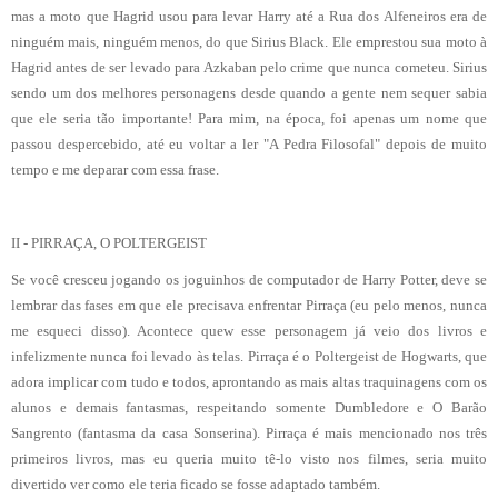
mas a moto que Hagrid usou para levar Harry até a Rua dos Alfeneiros era de
ninguém mais, ninguém menos, do que Sirius Black. Ele emprestou sua moto à
Hagrid antes de ser levado para Azkaban pelo crime que nunca cometeu. Sirius
sendo um dos melhores personagens desde quando a gente nem sequer sabia
que ele seria tão importante! Para mim, na época, foi apenas um nome que
passou despercebido, até eu voltar a ler "A Pedra Filosofal" depois de muito
tempo e me deparar com essa frase.
II - PIRRAÇA, O POLTERGEIST
Se você cresceu jogando os joguinhos de computador de Harry Potter, deve se
lembrar das fases em que ele precisava enfrentar Pirraça (eu pelo menos, nunca
me esqueci disso). Acontece quew esse personagem já veio dos livros e
infelizmente nunca foi levado às telas. Pirraça é o Poltergeist de Hogwarts, que
adora implicar com tudo e todos, aprontando as mais altas traquinagens com os
alunos e demais fantasmas, respeitando somente Dumbledore e O Barão
Sangrento (fantasma da casa Sonserina). Pirraça é mais mencionado nos três
primeiros livros, mas eu queria muito tê-lo visto nos filmes, seria muito
divertido ver como ele teria ficado se fosse adaptado também.