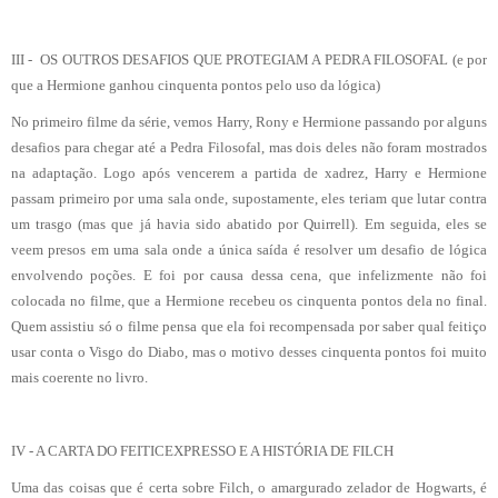
III - OS OUTROS DESAFIOS QUE PROTEGIAM A PEDRA FILOSOFAL (e por
que a Hermione ganhou cinquenta pontos pelo uso da lógica)
No primeiro filme da série, vemos Harry, Rony e Hermione passando por alguns
desafios para chegar até a Pedra Filosofal, mas dois deles não foram mostrados
na adaptação. Logo após vencerem a partida de xadrez, Harry e Hermione
passam primeiro por uma sala onde, supostamente, eles teriam que lutar contra
um trasgo (mas que já havia sido abatido por Quirrell). Em seguida, eles se
veem presos em uma sala onde a única saída é resolver um desafio de lógica
envolvendo poções. E foi por causa dessa cena, que infelizmente não foi
colocada no filme, que a Hermione recebeu os cinquenta pontos dela no final.
Quem assistiu só o filme pensa que ela foi recompensada por saber qual feitiço
usar conta o Visgo do Diabo, mas o motivo desses cinquenta pontos foi muito
mais coerente no livro.
IV - A CARTA DO FEITICEXPRESSO E A HISTÓRIA DE FILCH
Uma das coisas que é certa sobre Filch, o amargurado zelador de Hogwarts, é