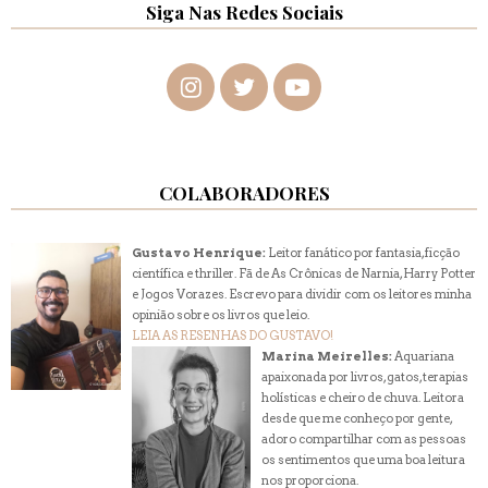
Siga Nas Redes Sociais
COLABORADORES
Gustavo Henrique:
Leitor fanático por fantasia, ficção
científica e thriller. Fã de As Crônicas de Narnia, Harry Potter
e Jogos Vorazes. Escrevo para dividir com os leitores minha
opinião sobre os livros que leio.
LEIA AS RESENHAS DO GUSTAVO!
Marina Meirelles:
Aquariana
apaixonada por livros, gatos, terapias
holísticas e cheiro de chuva. Leitora
desde que me conheço por gente,
adoro compartilhar com as pessoas
os sentimentos que uma boa leitura
nos proporciona.