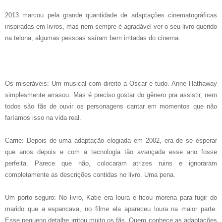
2013 marcou pela grande quantidade de adaptações cinematográficas
inspiradas em livros, mas nem sempre é agradável ver o seu livro querido
na telona, algumas pessoas saíram bem irritadas do cinema.
Os miseráveis: Um musical com direito a Oscar e tudo. Anne Hathaway
simplesmente arrasou. Mas é preciso gostar do gênero pra assistir, nem
todos são fãs de ouvir os personagens cantar em momentos que não
faríamos isso na vida real.
Carrie: Depois de uma adaptação elogiada em 2002, era de se esperar
que anos depois e com a tecnologia tão avançada esse ano fosse
perfeita. Parece que não, colocaram atrizes ruins e ignoraram
completamente as descrições contidas no livro. Uma pena.
Um porto seguro: No livro, Katie era loura e ficou morena para fugir do
marido que a espancava, no filme ela apareceu loura na maior parte.
Esse pequeno detalhe irritou muito os fãs. Quem conhece as adaptações