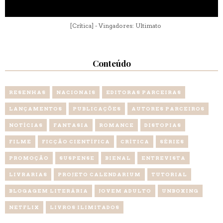
[Crítica] - Vingadores: Ultimato
Conteúdo
RESENHAS
NACIONAIS
EDITORAS PARCEIRAS
LANÇAMENTOS
PUBLICAÇÕES
AUTORES PARCEIROS
NOTÍCIAS
FANTASIA
ROMANCE
DISTOPIAS
FILME
FICÇÃO CIENTÍFICA
CRÍTICA
SÉRIES
PROMOÇÃO
SUSPENSE
BIENAL
ENTREVISTA
LIVRARIAS
PROJETO CALENDARIUM
TUTORIAL
BLOGAGEM LITERÁRIA
JOVEM ADULTO
UNBOXING
NETFLIX
LIVROS ILIMITADOS