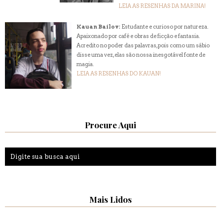
LEIA AS RESENHAS DA MARINA!
Kauan Bailov:
Estudante e curioso por natureza.
Apaixonado por café e obras de ficção e fantasia.
Acredito no poder das palavras, pois como um sábio
disse uma vez, elas são nossa inesgotável fonte de
magia.
LEIA AS RESENHAS DO KAUAN!
Procure Aqui
Mais Lidos