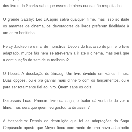
dos livros do Sparks sabe que esses detalhes nunca são respeitados.
O grande Gatsby: Leo DiCaprio salva qualquer filme, mas isso só ilude
os amantes de cinema, os devoradores de livros preferem fidelidade à
um astro bonitinho.
Percy Jackson e o mar de monstros: Depois do fracasso do primeiro livro
adaptado, muitos fãs nem se atreveram a ir até o cinema, mas será que
a continuação do semideus melhorou?
O Hobbit: A desolação de Smaug: Um livro dividido em vários filmes.
Duas opções, ou é pra ganhar mais dinheiro com os lançamentos, ou é
para ser totalmente fiel ao livro. Quem sabe os dois!
Dezesseis Luas: Primeiro livro da saga, o trailer dá vontade de ver o
filme, mas será que quem leu gostou tanto assim?
A Hospedeira: Depois da destruição que foi as adaptações da Saga
Crepúsculo aposto que Meyer ficou com medo de uma nova adaptação