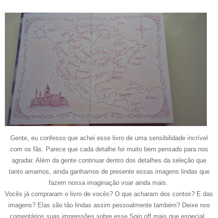
Gente, eu confesso que achei esse livro de uma sensibilidade incrível
com os fãs. Parece que cada detalhe foi muito bem pensado para nos
agradar. Além da gente continuar dentro dos detalhes da seleção que
tanto amamos, ainda ganhamos de presente essas imagens lindas que
fazem nossa imaginação voar ainda mais.
Vocês já compraram o livro de vocês? O que acharam dos contos? E das
imagens? Elas são tão lindas assim pessoalmente também? Deixe nos
comentários suas impressões sobre esse Spin off mais que especial.