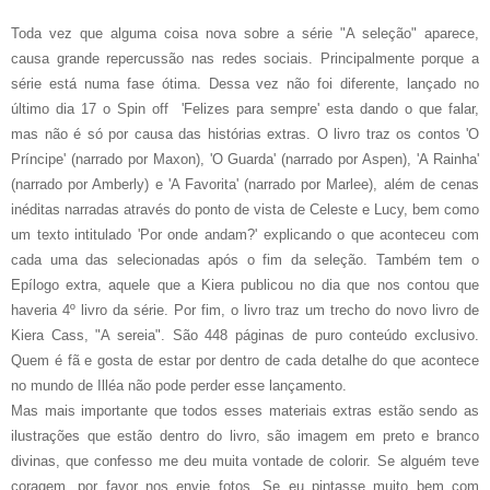
Toda vez que alguma coisa nova sobre a série "A seleção" aparece,
causa grande repercussão nas redes sociais. Principalmente porque a
série está numa fase ótima. Dessa vez não foi diferente, lançado no
último dia 17 o Spin off 'Felizes para sempre' esta dando o que falar,
mas não é só por causa das histórias extras. O livro traz os contos 'O
Príncipe' (narrado por Maxon), 'O Guarda' (narrado por Aspen), 'A Rainha'
(narrado por Amberly) e 'A Favorita' (narrado por Marlee), além de cenas
inéditas narradas através do ponto de vista de Celeste e Lucy, bem como
um texto intitulado 'Por onde andam?' explicando o que aconteceu com
cada uma das selecionadas após o fim da seleção. Também tem o
Epílogo extra, aquele que a Kiera publicou no dia que nos contou que
haveria 4º livro da série. Por fim, o livro traz um trecho do novo livro de
Kiera Cass, "A sereia". São 448 páginas de puro conteúdo exclusivo.
Quem é fã e gosta de estar por dentro de cada detalhe do que acontece
no mundo de Illéa não pode perder esse lançamento.
Mas mais importante que todos esses materiais extras estão sendo as
ilustrações que estão dentro do livro, são imagem em preto e branco
divinas, que confesso me deu muita vontade de colorir. Se alguém teve
coragem, por favor nos envie fotos. Se eu pintasse muito bem com