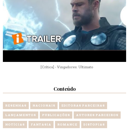
[Crítica] - Vingadores: Ultimato
Conteúdo
RESENHAS
NACIONAIS
EDITORAS PARCEIRAS
LANÇAMENTOS
PUBLICAÇÕES
AUTORES PARCEIROS
NOTÍCIAS
FANTASIA
ROMANCE
DISTOPIAS