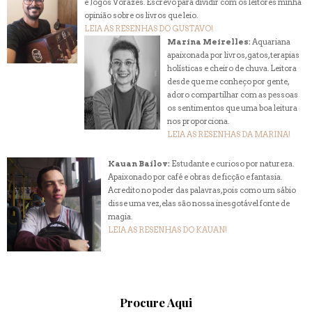
e Jogos Vorazes. Escrevo para dividir com os leitores minha
opinião sobre os livros que leio.
LEIA AS RESENHAS DO GUSTAVO!
Marina Meirelles:
Aquariana
apaixonada por livros, gatos, terapias
holísticas e cheiro de chuva. Leitora
desde que me conheço por gente,
adoro compartilhar com as pessoas
os sentimentos que uma boa leitura
nos proporciona.
LEIA AS RESENHAS DA MARINA!
Kauan Bailov:
Estudante e curioso por natureza.
Apaixonado por café e obras de ficção e fantasia.
Acredito no poder das palavras, pois como um sábio
disse uma vez, elas são nossa inesgotável fonte de
magia.
LEIA AS RESENHAS DO KAUAN!
Procure Aqui