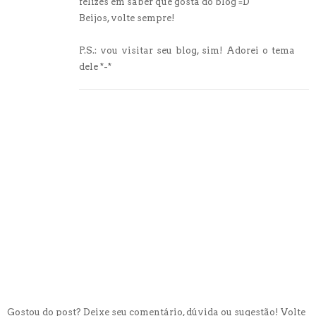
felizes em saber que gosta do blog =D
Beijos, volte sempre!
P.S.: vou visitar seu blog, sim! Adorei o tema
dele *-*
Gostou do post? Deixe seu comentário, dúvida ou sugestão! Volte