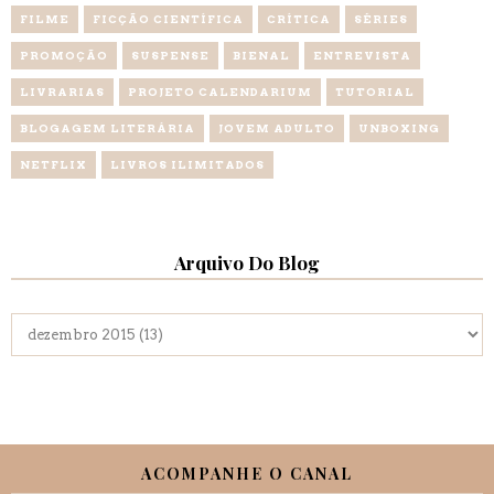
FILME
FICÇÃO CIENTÍFICA
CRÍTICA
SÉRIES
PROMOÇÃO
SUSPENSE
BIENAL
ENTREVISTA
LIVRARIAS
PROJETO CALENDARIUM
TUTORIAL
BLOGAGEM LITERÁRIA
JOVEM ADULTO
UNBOXING
NETFLIX
LIVROS ILIMITADOS
Arquivo Do Blog
ACOMPANHE O CANAL