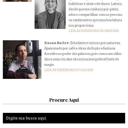
holísticas e cheiro de chuva. Leitora
desde que me conheço por gente,
adoro compartilhar com as pessoas
os sentimentos que uma boa leitura
nos proporciona.
LEIA AS RESENHAS DA MARINA!
Kauan Bailov:
Estudante e curioso por natureza.
Apaixonado por café e obras de ficção e fantasia.
Acredito no poder das palavras, pois como um sábio
disse uma vez, elas são nossa inesgotável fonte de
magia.
LEIA AS RESENHAS DO KAUAN!
Procure Aqui