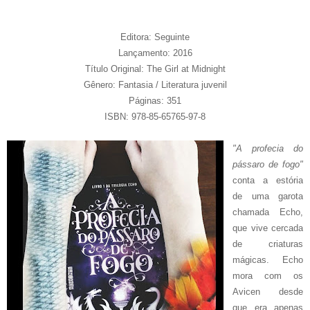
Editora: Seguinte
Lançamento: 2016
Título Original: The Girl at Midnight
Gênero: Fantasia / Literatura juvenil
Páginas: 351
ISBN: 978-85-65765-97-8
"A profecia do
pássaro de fogo"
conta a estória
de uma garota
chamada Echo,
que vive cercada
de criaturas
mágicas. Echo
mora com os
Avicen desde
que era apenas