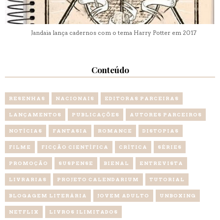
Jandaia lança cadernos com o tema Harry Potter em 2017
Conteúdo
RESENHAS
NACIONAIS
EDITORAS PARCEIRAS
LANÇAMENTOS
PUBLICAÇÕES
AUTORES PARCEIROS
NOTÍCIAS
FANTASIA
ROMANCE
DISTOPIAS
FILME
FICÇÃO CIENTÍFICA
CRÍTICA
SÉRIES
PROMOÇÃO
SUSPENSE
BIENAL
ENTREVISTA
LIVRARIAS
PROJETO CALENDARIUM
TUTORIAL
BLOGAGEM LITERÁRIA
JOVEM ADULTO
UNBOXING
NETFLIX
LIVROS ILIMITADOS