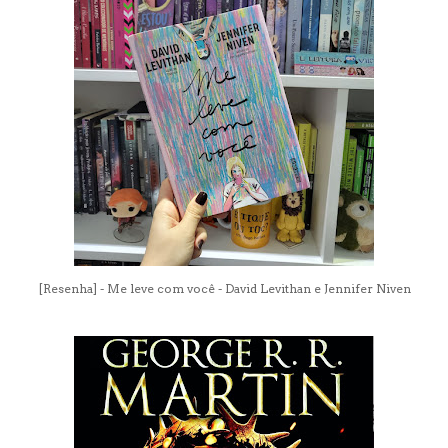
[Resenha] - Me leve com você - David Levithan e Jennifer Niven