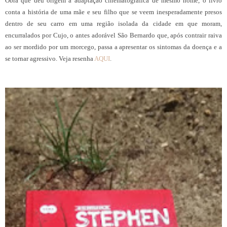
Obra que deu origem à adaptação cinematográfica de mesmo nome, o livro
conta a história de uma mãe e seu filho que se veem inesperadamente presos
dentro de seu carro em uma região isolada da cidade em que moram,
encurralados por Cujo, o antes adorável São Bernardo que, após contrair raiva
ao ser mordido por um morcego, passa a apresentar os sintomas da doença e a
se tornar agressivo. Veja resenha
AQUI
.